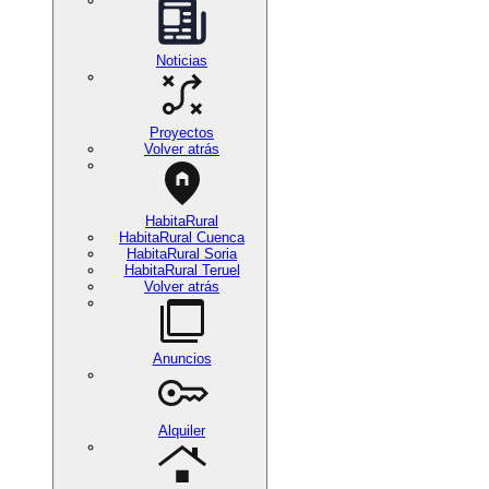
Noticias
Proyectos
Volver atrás
HabitaRural
HabitaRural Cuenca
HabitaRural Soria
HabitaRural Teruel
Volver atrás
Anuncios
Alquiler