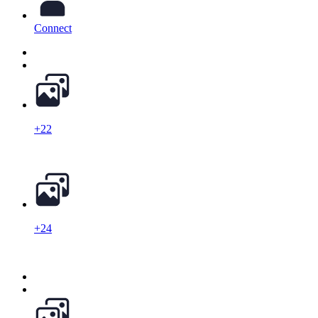
Connect
+22
+24