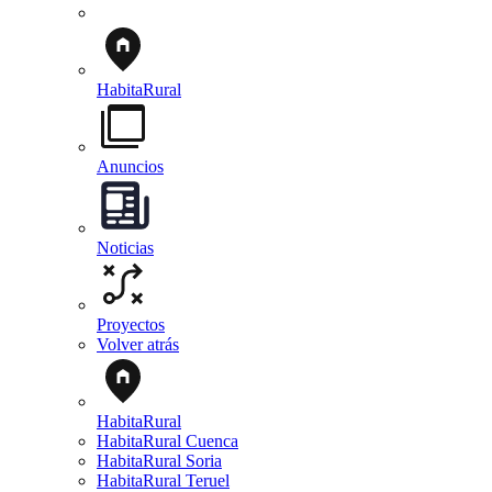
HabitaRural
Anuncios
Noticias
Proyectos
Volver atrás
HabitaRural
HabitaRural Cuenca
HabitaRural Soria
HabitaRural Teruel