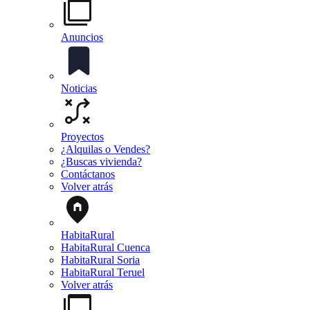
Anuncios
Noticias
Proyectos
¿Alquilas o Vendes?
¿Buscas vivienda?
Contáctanos
Volver atrás
HabitaRural
HabitaRural Cuenca
HabitaRural Soria
HabitaRural Teruel
Volver atrás