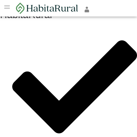
Cómo poner tu anuncio en
HabitaRural