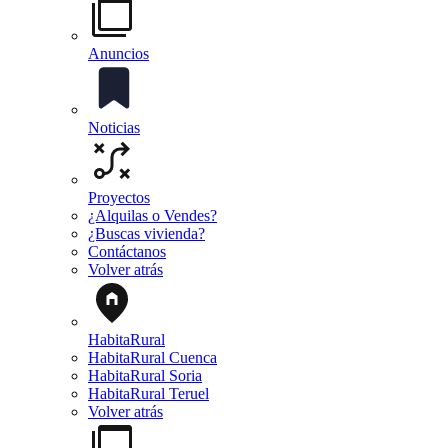
Anuncios
Noticias
Proyectos
¿Alquilas o Vendes?
¿Buscas vivienda?
Contáctanos
Volver atrás
HabitaRural
HabitaRural Cuenca
HabitaRural Soria
HabitaRural Teruel
Volver atrás