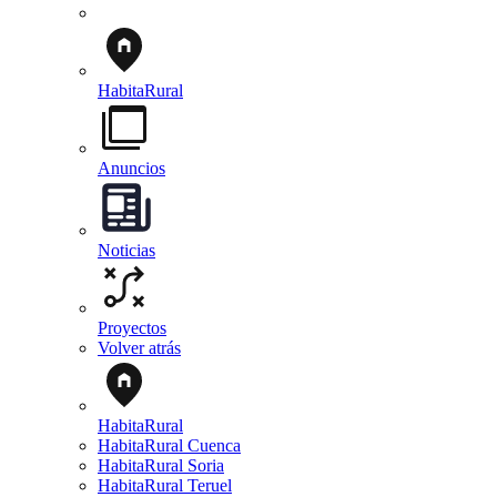
HabitaRural
Anuncios
Noticias
Proyectos
Volver atrás
HabitaRural
HabitaRural Cuenca
HabitaRural Soria
HabitaRural Teruel