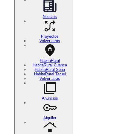
Noticias
Proyectos
Volver atrás
HabitaRural
HabitaRural Cuenca
HabitaRural Soria
HabitaRural Teruel
Volver atrás
Anuncios
Alquiler