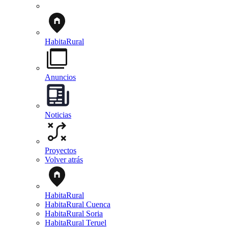
HabitaRural
Anuncios
Noticias
Proyectos
Volver atrás
HabitaRural
HabitaRural Cuenca
HabitaRural Soria
HabitaRural Teruel