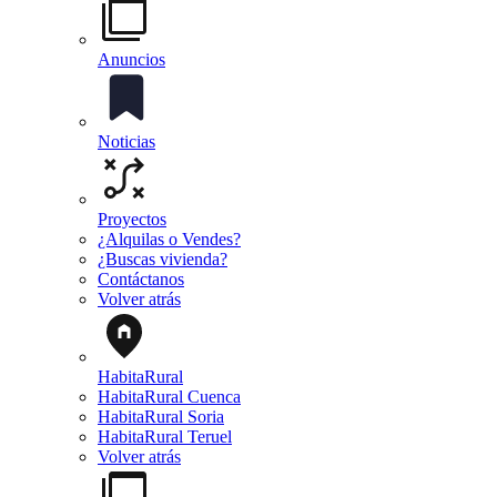
Anuncios
Noticias
Proyectos
¿Alquilas o Vendes?
¿Buscas vivienda?
Contáctanos
Volver atrás
HabitaRural
HabitaRural Cuenca
HabitaRural Soria
HabitaRural Teruel
Volver atrás