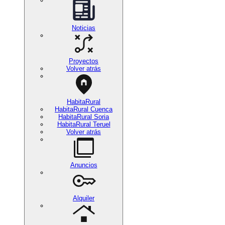
Noticias
Proyectos
Volver atrás
HabitaRural
HabitaRural Cuenca
HabitaRural Soria
HabitaRural Teruel
Volver atrás
Anuncios
Alquiler