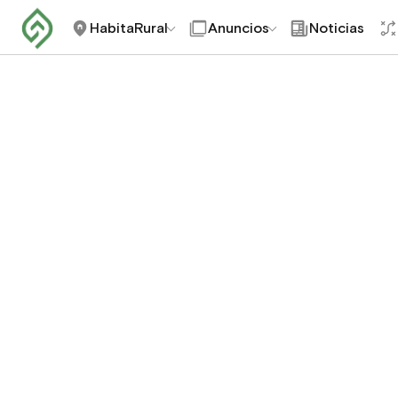
HabitaRural
Anuncios
Noticias