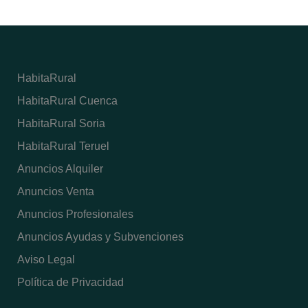
HabitaRural
HabitaRural Cuenca
HabitaRural Soria
HabitaRural Teruel
Anuncios Alquiler
Anuncios Venta
Anuncios Profesionales
Anuncios Ayudas y Subvenciones
Aviso Legal
Política de Privacidad