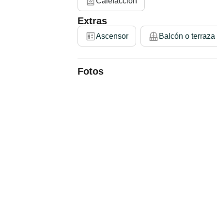
Calefacción
Extras
Ascensor
Balcón o terraza
Fotos