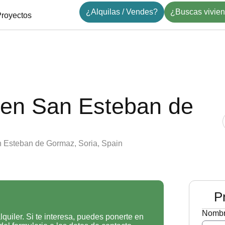
¿Alquilas / Vendes?
¿Buscas vivie
royectos
 en San Esteban de
San Esteban de Gormaz, Soria, Spain
P
Nomb
lquiler. Si te interesa, puedes ponerte en