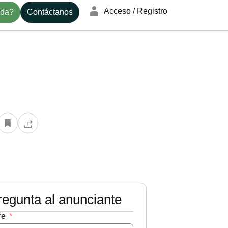
Acceso / Registro
nda?
Contáctanos
+22
regunta al anunciante
re