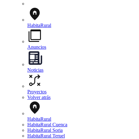
HabitaRural
Anuncios
Noticias
Proyectos
Volver atrás
HabitaRural
HabitaRural Cuenca
HabitaRural Soria
HabitaRural Teruel