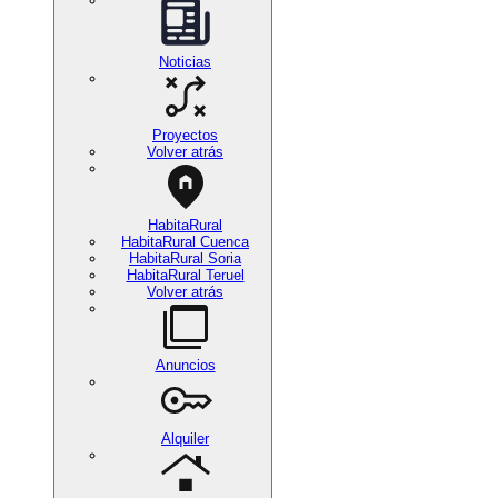
Noticias
Proyectos
Volver atrás
HabitaRural
HabitaRural Cuenca
HabitaRural Soria
HabitaRural Teruel
Volver atrás
Anuncios
Alquiler