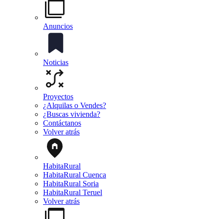
Anuncios
Noticias
Proyectos
¿Alquilas o Vendes?
¿Buscas vivienda?
Contáctanos
Volver atrás
HabitaRural
HabitaRural Cuenca
HabitaRural Soria
HabitaRural Teruel
Volver atrás