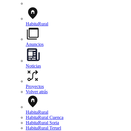
HabitaRural
Anuncios
Noticias
Proyectos
Volver atrás
HabitaRural
HabitaRural Cuenca
HabitaRural Soria
HabitaRural Teruel