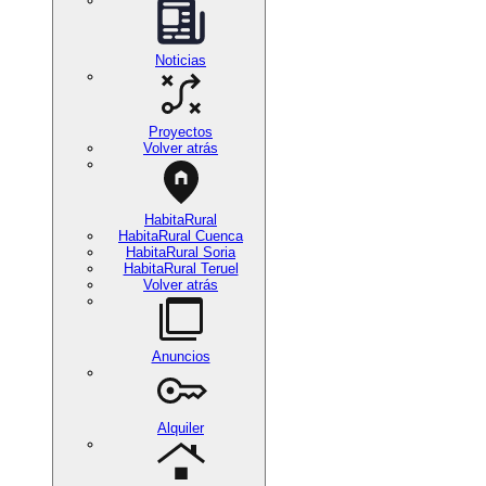
Noticias
Proyectos
Volver atrás
HabitaRural
HabitaRural Cuenca
HabitaRural Soria
HabitaRural Teruel
Volver atrás
Anuncios
Alquiler