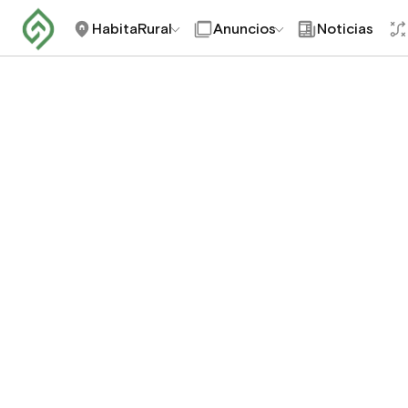
HabitaRural
Anuncios
Noticias