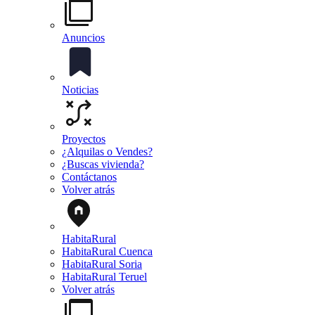
Anuncios
Noticias
Proyectos
¿Alquilas o Vendes?
¿Buscas vivienda?
Contáctanos
Volver atrás
HabitaRural
HabitaRural Cuenca
HabitaRural Soria
HabitaRural Teruel
Volver atrás