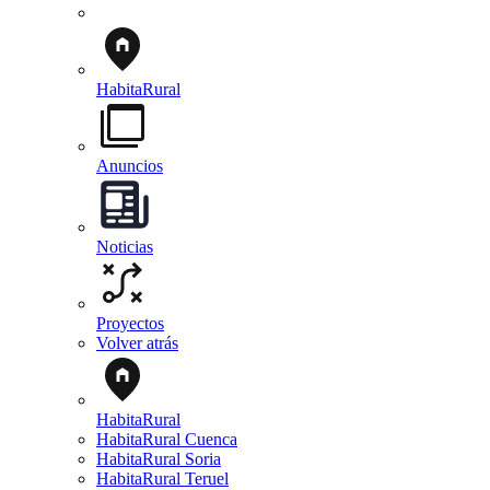
HabitaRural
Anuncios
Noticias
Proyectos
Volver atrás
HabitaRural
HabitaRural Cuenca
HabitaRural Soria
HabitaRural Teruel