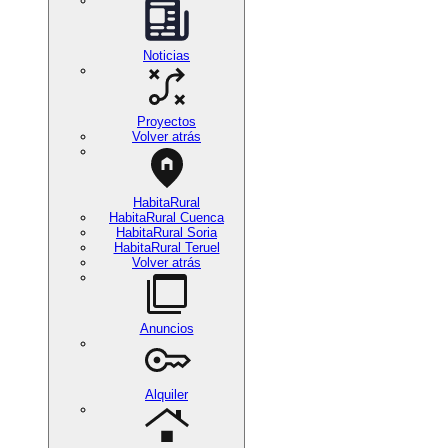
Noticias
Proyectos
Volver atrás
HabitaRural
HabitaRural Cuenca
HabitaRural Soria
HabitaRural Teruel
Volver atrás
Anuncios
Alquiler