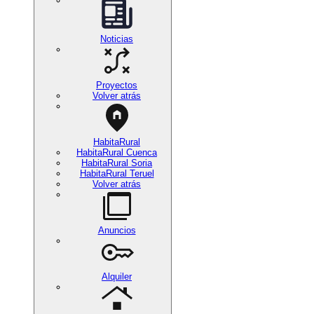
Noticias
Proyectos
Volver atrás
HabitaRural
HabitaRural Cuenca
HabitaRural Soria
HabitaRural Teruel
Volver atrás
Anuncios
Alquiler