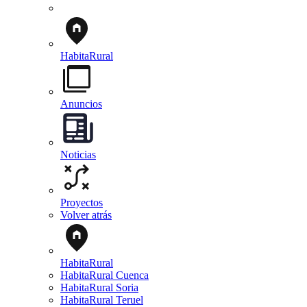
HabitaRural
Anuncios
Noticias
Proyectos
Volver atrás
HabitaRural
HabitaRural Cuenca
HabitaRural Soria
HabitaRural Teruel