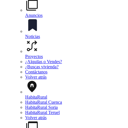
Anuncios
Noticias
Proyectos
¿Alquilas o Vendes?
¿Buscas vivienda?
Contáctanos
Volver atrás
HabitaRural
HabitaRural Cuenca
HabitaRural Soria
HabitaRural Teruel
Volver atrás