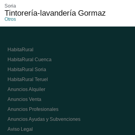
Soria
Tintorería-lavandería Gormaz
Otros
HabitaRural
HabitaRural Cuenca
HabitaRural Soria
HabitaRural Teruel
Anuncios Alquiler
Anuncios Venta
Anuncios Profesionales
Anuncios Ayudas y Subvenciones
Aviso Legal