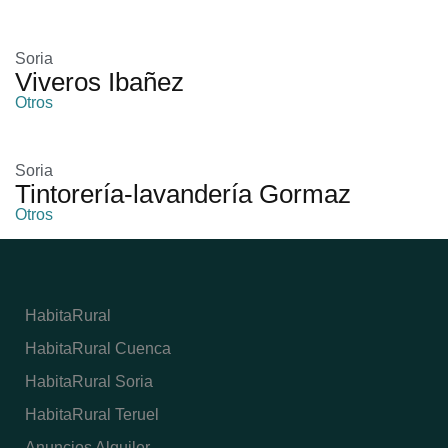
Soria
Viveros Ibañez
Otros
Soria
Tintorería-lavandería Gormaz
Otros
HabitaRural
HabitaRural Cuenca
HabitaRural Soria
HabitaRural Teruel
Anuncios Alquiler