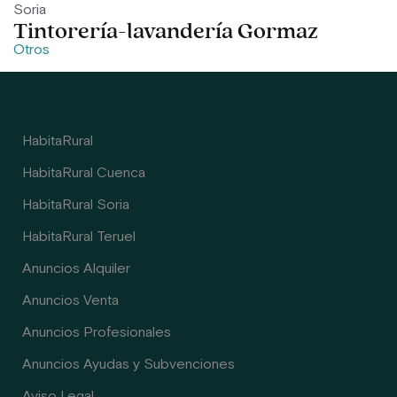
Soria
Tintorería-lavandería Gormaz
Otros
HabitaRural
HabitaRural Cuenca
HabitaRural Soria
HabitaRural Teruel
Anuncios Alquiler
Anuncios Venta
Anuncios Profesionales
Anuncios Ayudas y Subvenciones
Aviso Legal