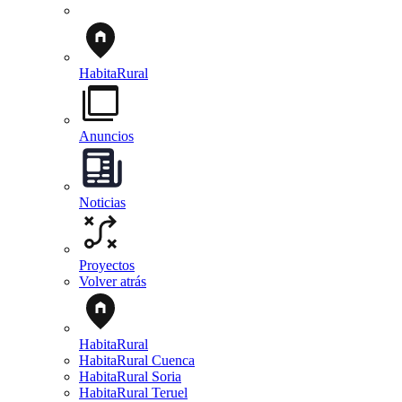
HabitaRural
Anuncios
Noticias
Proyectos
Volver atrás
HabitaRural
HabitaRural Cuenca
HabitaRural Soria
HabitaRural Teruel