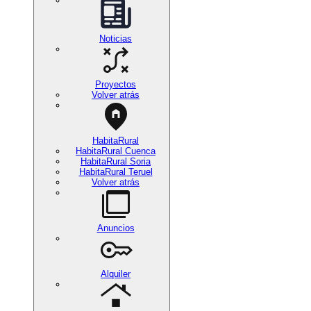
Noticias
Proyectos
Volver atrás
HabitaRural
HabitaRural Cuenca
HabitaRural Soria
HabitaRural Teruel
Volver atrás
Anuncios
Alquiler