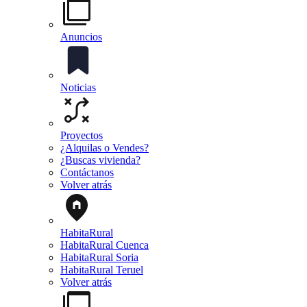
Anuncios
Noticias
Proyectos
¿Alquilas o Vendes?
¿Buscas vivienda?
Contáctanos
Volver atrás
HabitaRural
HabitaRural Cuenca
HabitaRural Soria
HabitaRural Teruel
Volver atrás