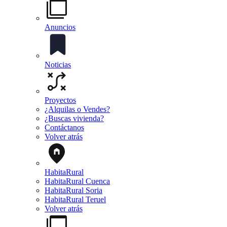
Anuncios
Noticias
Proyectos
¿Alquilas o Vendes?
¿Buscas vivienda?
Contáctanos
Volver atrás
HabitaRural
HabitaRural Cuenca
HabitaRural Soria
HabitaRural Teruel
Volver atrás