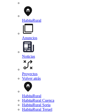
HabitaRural
Anuncios
Noticias
Proyectos
Volver atrás
HabitaRural
HabitaRural Cuenca
HabitaRural Soria
HabitaRural Teruel