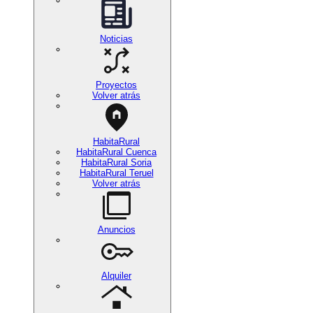
Noticias
Proyectos
Volver atrás
HabitaRural
HabitaRural Cuenca
HabitaRural Soria
HabitaRural Teruel
Volver atrás
Anuncios
Alquiler