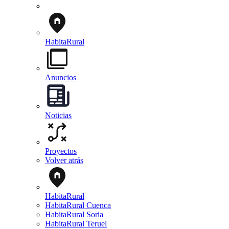
HabitaRural
Anuncios
Noticias
Proyectos
Volver atrás
HabitaRural
HabitaRural Cuenca
HabitaRural Soria
HabitaRural Teruel