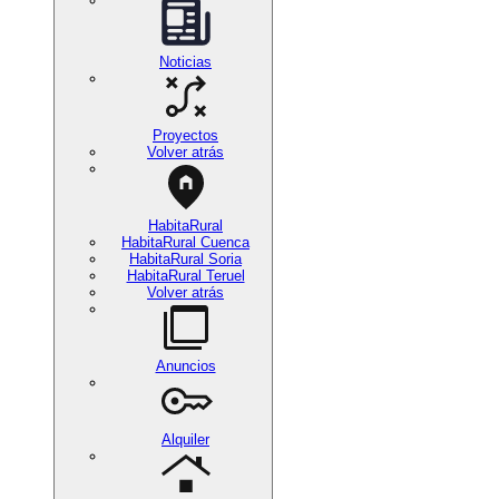
Noticias
Proyectos
Volver atrás
HabitaRural
HabitaRural Cuenca
HabitaRural Soria
HabitaRural Teruel
Volver atrás
Anuncios
Alquiler