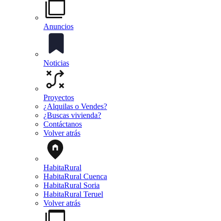
Anuncios
Noticias
Proyectos
¿Alquilas o Vendes?
¿Buscas vivienda?
Contáctanos
Volver atrás
HabitaRural
HabitaRural Cuenca
HabitaRural Soria
HabitaRural Teruel
Volver atrás